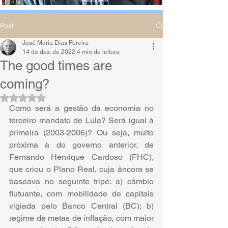
Post
José Maria Dias Pereira
14 de dez. de 2022
4 min de leitura
The good times are
coming?
Avaliado com NaN de 5 estrelas.
Como será a gestão da economia no 
terceiro mandato de Lula? Será igual à 
primeira (2003-2006)? Ou seja, muito 
próxima à do governo anterior, de 
Fernando Henrique Cardoso (FHC), 
que criou o Plano Real, cuja âncora se 
baseava no seguinte tripé: a) câmbio 
flutuante, com mobilidade de capitais 
vigiada pelo Banco Central (BC); b) 
regime de metas de inflação, com maior 