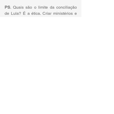
PS
. Quais são o limite da conciliação 
de Lula? É a ética. Criar ministérios e 
ceder espaço do PT para partidos 
aliados nas eleições e, até mesmo, 
apoiar a reeleição de Lira à presidência 
da Câmara (em troca da aprovação da 
PEC da transição) é aceitável, nas 
atuais circunstâncias, para garantir a 
governabilidade. Mas, usar o discurso 
de encerramento dos grupos de 
transição, para dar a impressão que 
estava nomeando, naquele momento, 
Mercadante presidente do BNDES foi 
demais. Todos os que estavam 
sentados naquela mesa sabiam que 
Lula já tinha negociado com o 
"Centrão" a aprovação, "a toque de 
caixa" da mudança da lei das estatais, 