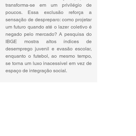
transforma-se em um privilégio de 
poucos. Essa exclusão reforça a 
sensação de despreparo: como projetar 
um futuro quando até o lazer coletivo é 
negado pelo mercado? A pesquisa do 
IBGE mostra altos índices de 
desemprego juvenil e evasão escolar, 
enquanto o futebol, ao mesmo tempo, 
se torna um luxo inacessível em vez de 
espaço de integração social.
A exclusão econômica se reflete no 
acesso ao lazer. O jovem que não 
consegue pagar um ingresso de Copa 
vê reforçada sua condição de 
marginalização. Historicamente, o 
futebol foi usado como ferramenta de 
dominação política, mascarando crises 