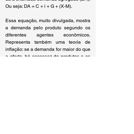
Ou seja: DA = C + i + G + (X-M).
Essa equação, muito divulgada, mostra 
a demanda pelo produto segundo os 
diferentes agentes econômicos. 
Representa também uma teoria de 
inflação: se a demanda for maior do que 
a oferta, há escassez de produtos e os 
preços sobem. Nesse caso, o Banco 
Central costuma elevar as taxas de 
juros para reduzir a demanda. As 
causas do aumento da procura são os 
gastos das famílias, gastos do governo 
e investimento. O investimento presente 
determinará o crescimento futuro da 
economia (PIB potencial). No caso, 
esse indicador foi negativo (-3%) e 
indica dificuldade de manter o atual 