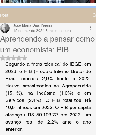
Post
José Maria Dias Pereira
19 de mar. de 2024
3 min de leitura
Aprendendo a pensar como
um economista: PIB
Avaliado com NaN de 5 estrelas.
Segundo a “nota técnica” do IBGE, em 
2023, o PIB (Produto Interno Bruto) do 
Brasil cresceu 2,9% frente a 2022. 
Houve crescimentos na Agropecuária 
(15,1%), na Indústria (1,6%) e em 
Serviços (2,4%). O PIB totalizou R$ 
10,9 trilhões em 2023. O PIB per capita 
alcançou R$ 50.193,72 em 2023, um 
avanço real de 2,2% ante o ano 
anterior.